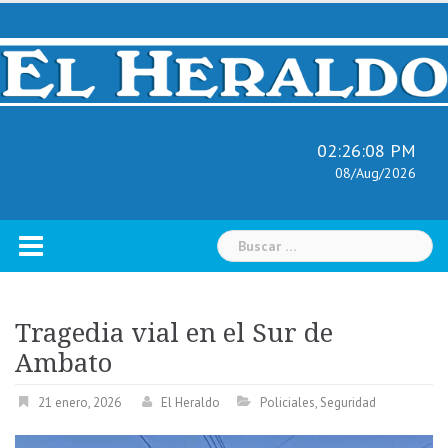
Skip
to
content
02:26:09 PM
08/Aug/2026
Buscar:
Tragedia vial en el Sur de
Ambato
21 enero, 2026
El Heraldo
Policiales
,
Seguridad