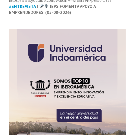
https://www.youtube.com/watch?v=wrekl39KkpE&t=197s
#ENTREVISTA
|
IEPS FOMENTA APOYO A
EMPRENDEDORES. (05-08-2026)