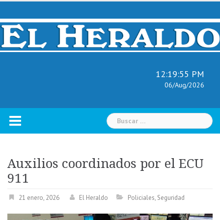
Skip
to
content
12:19:56 PM
06/Aug/2026
Buscar:
Auxilios coordinados por el ECU
911
21 enero, 2026
El Heraldo
Policiales
,
Seguridad