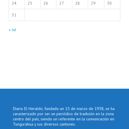
24
25
26
27
28
29
30
31
« Jul
Diario El Heraldo, fundado un 15 de marzo de 1958, se ha
caracterizado por ser un periódico de tradición en la zona
centro del país, siendo un referente en la comunicación en
Tungurahua y sus diversos cantones.