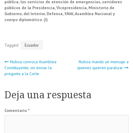
pública; los servicios de atención de emergencias, servidores
públicos de la Presidencia, Vicepresidencia, Ministerio de
Gobierno, del Interior, Defensa, SNAI, Asamblea Nacional y
cuerpo diplomático. (I)
Tagged
Ecuador
Navegación
Noboa convoca Asamblea
Noboa mando un mensaje a
Constituyente, sin enviar la
quienes quieren paralizar
pregunta a la Corte
de
entradas
Deja una respuesta
Comentario
*