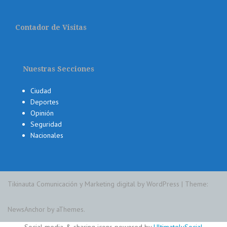
Contador de Visitas
Nuestras Secciones
Ciudad
Deportes
Opinión
Seguridad
Nacionales
Tikinauta Comunicación y Marketing digital by WordPress
|
Theme:
NewsAnchor
by aThemes.
Social media & sharing icons powered by
UltimatelySocial