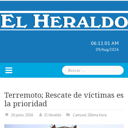
Skip
to
content
06:11:02 AM
09/Aug/2026
Buscar:
Terremoto; Rescate de víctimas es
la prioridad
26 junio, 2026
El Heraldo
Carrusel
,
Última hora