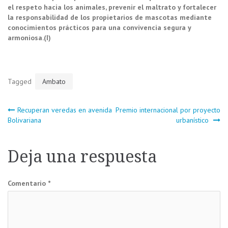
el respeto hacia los animales, prevenir el maltrato y fortalecer
la responsabilidad de los propietarios de mascotas mediante
conocimientos prácticos para una convivencia segura y
armoniosa.(I)
Tagged
Ambato
Navegación
Recuperan veredas en avenida
Premio internacional por proyecto
Bolivariana
urbanístico
de
Deja una respuesta
entradas
Comentario
*