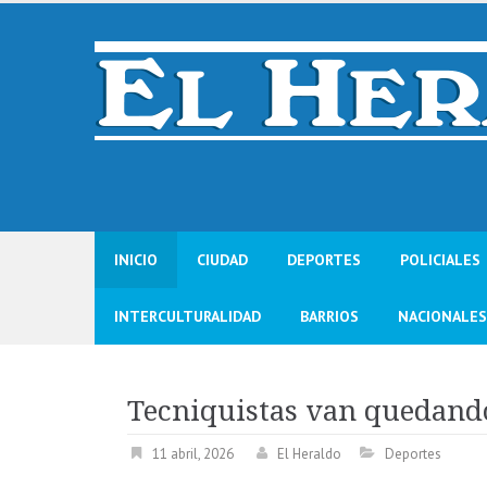
Skip
to
content
INICIO
CIUDAD
DEPORTES
POLICIALES
INTERCULTURALIDAD
BARRIOS
NACIONALES
Tecniquistas van quedando
11 abril, 2026
El Heraldo
Deportes