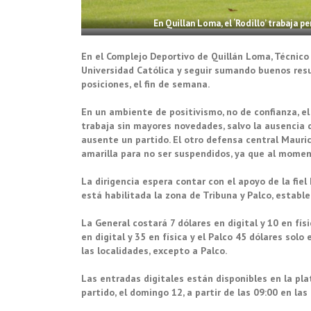
En Quillan Loma, el ‘Rodillo’ trabaja 
En el Complejo Deportivo de Quillán Loma, Técnico U
Universidad Católica y seguir sumando buenos resu
posiciones, el fin de semana.
En un ambiente de positivismo, no de confianza, el 
trabaja sin mayores novedades, salvo la ausencia d
ausente un partido. El otro defensa central Mauric
amarilla para no ser suspendidos, ya que al mome
La dirigencia espera contar con el apoyo de la fiel
está habilitada la zona de Tribuna y Palco, estable
La General costará 7 dólares en digital y 10 en físic
en digital y 35 en física y el Palco 45 dólares solo
las localidades, excepto a Palco.
Las entradas digitales están disponibles en la pla
partido, el domingo 12, a partir de las 09:00 en las