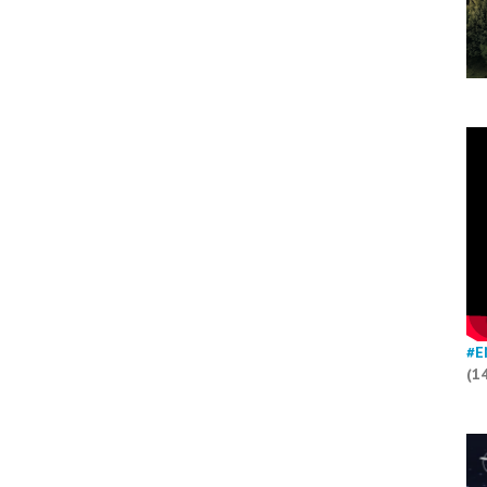
#E
(1