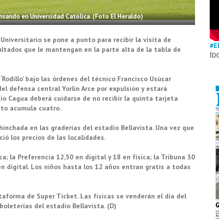
pensando en Universidad Católica. (Foto El Heraldo)
niversitario se pone a punto para recibir la visita de
#E
ltados que le mantengan en la parte alta de la tabla de
ÍD
‘Rodillo’ bajo las órdenes del técnico Francisco Usúcar
el defensa central Yorlin Arce por expulsión y estará
io Cagua deberá cuidarse de no recibir la quinta tarjeta
nto acumula cuatro.
 hinchada en las graderías del estadio Bellavista. Una vez que
ció los precios de las localidades.
a; la Preferencia 12,50 en digital y 18 en física; la Tribuna 30
 en digital. Los niños hasta los 12 años entran gratis a todas
taforma de Super Ticket. Las físicas se venderán el día del
 boleterías del estadio Bellavista. (D)