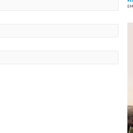
#E
EM