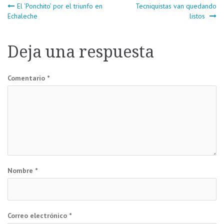
Navegación
El ‘Ponchito’ por el triunfo en
Tecniquistas van quedando
Echaleche
listos
de
Deja una respuesta
entradas
Comentario
*
Nombre
*
Correo electrónico
*