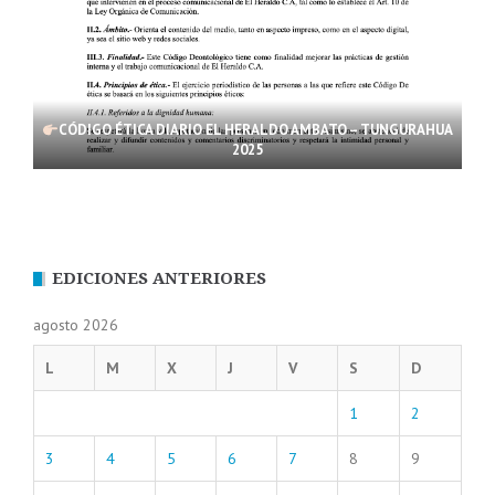
CÓDIGO ÉTICA DIARIO EL HERALDO AMBATO – TUNGURAHUA
2025
EDICIONES ANTERIORES
agosto 2026
L
M
X
J
V
S
D
1
2
3
4
5
6
7
8
9