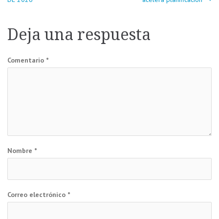
de
Deja una respuesta
entradas
Comentario
*
Nombre
*
Correo electrónico
*