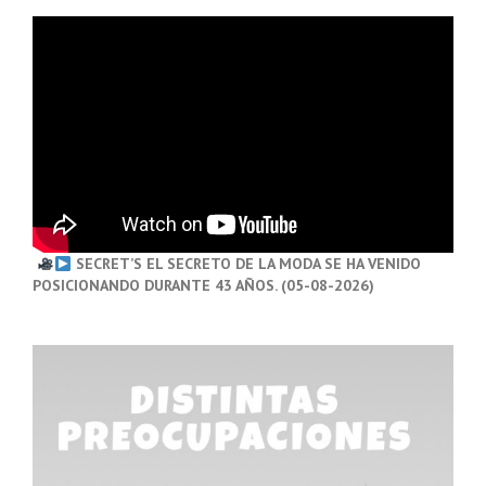
SECRET’S EL SECRETO DE LA MODA SE HA VENIDO
POSICIONANDO DURANTE 43 AÑOS. (05-08-2026)