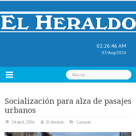
Skip
to
content
02:26:47 AM
07/Aug/2026
Buscar:
Socialización para alza de pasajes
urbanos
24 abril, 2026
El Heraldo
Carrusel