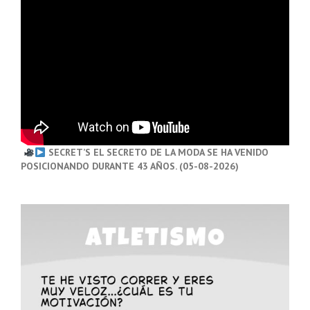
SECRET’S EL SECRETO DE LA MODA SE HA VENIDO
POSICIONANDO DURANTE 43 AÑOS. (05-08-2026)