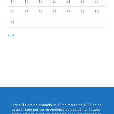
17
18
19
20
21
22
23
24
25
26
27
28
29
30
31
« Jul
Diario El Heraldo, fundado un 15 de marzo de 1958, se ha
caracterizado por ser un periódico de tradición en la zona