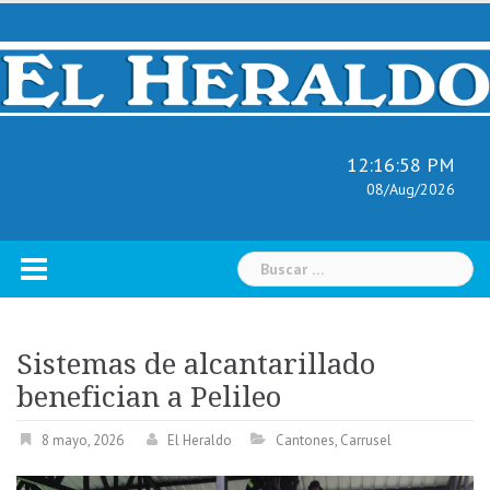
Skip
to
content
12:16:59 PM
08/Aug/2026
Buscar:
Sistemas de alcantarillado
benefician a Pelileo
8 mayo, 2026
El Heraldo
Cantones
,
Carrusel