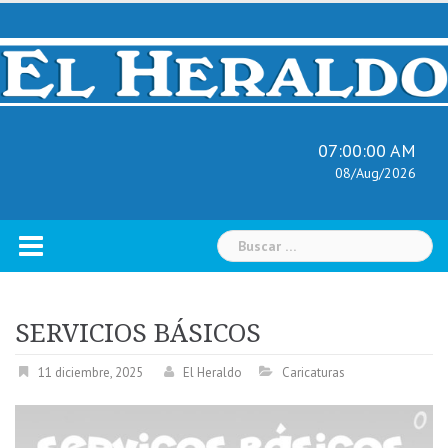
Skip
to
content
07:00:01 AM
08/Aug/2026
Buscar:
SERVICIOS BÁSICOS
11 diciembre, 2025
El Heraldo
Caricaturas