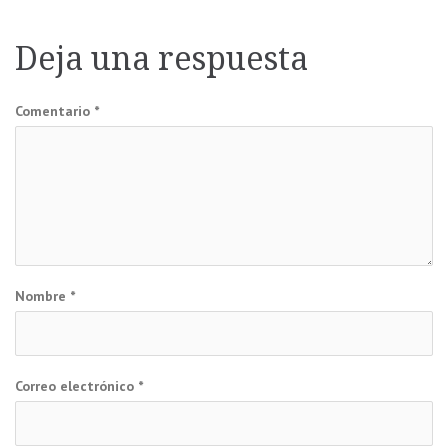
de
entradas
Deja una respuesta
Comentario
*
Nombre
*
Correo electrónico
*