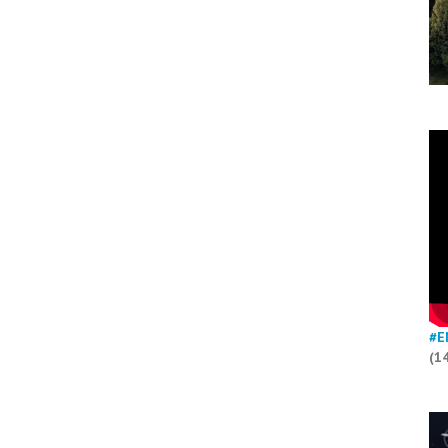
#E
(1