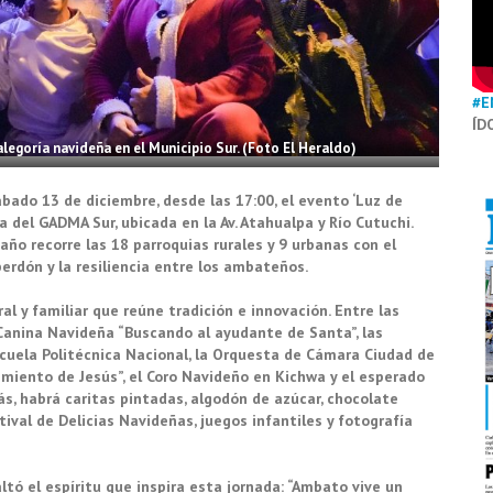
#E
ÍD
legoría navideña en el Municipio Sur. (Foto El Heraldo)
bado 13 de diciembre, desde las 17:00, el evento ‘Luz de
 del GADMA Sur, ubicada en la Av. Atahualpa y Río Cutuchi.
año recorre las 18 parroquias rurales y 9 urbanas con el
 perdón y la resiliencia entre los ambateños.
l y familiar que reúne tradición e innovación. Entre las
Canina Navideña “Buscando al ayudante de Santa”, las
scuela Politécnica Nacional, la Orquesta de Cámara Ciudad de
imiento de Jesús”, el Coro Navideño en Kichwa y el esperado
s, habrá caritas pintadas, algodón de azúcar, chocolate
val de Delicias Navideñas, juegos infantiles y fotografía
altó el espíritu que inspira esta jornada: “Ambato vive un