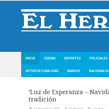
Skip
to
content
INICIO
CIUDAD
DEPORTES
POLICIALES
INTERCULTURALIDAD
BARRIOS
NACIONALES
‘Luz de Esperanza – Navida
tradición
11 diciembre, 2025
El Heraldo
Ciudad