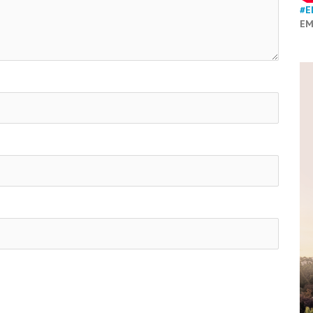
#E
EM