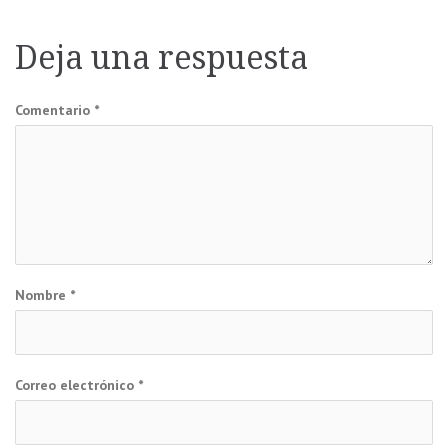
de
Deja una respuesta
entradas
Comentario
*
Nombre
*
Correo electrónico
*