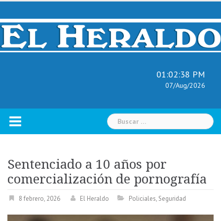
Skip
to
content
01:02:39 PM
07/Aug/2026
Buscar:
Sentenciado a 10 años por
comercialización de pornografía
8 febrero, 2026
El Heraldo
Policiales
,
Seguridad