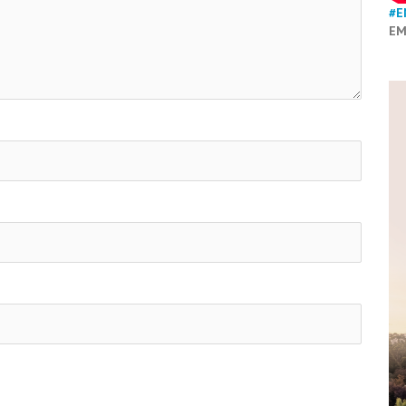
#E
EM