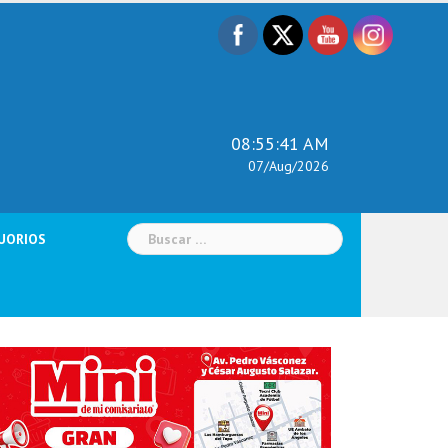
08:55:42 AM
07/Aug/2026
Buscar:
UORIOS