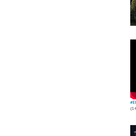
#E
(1