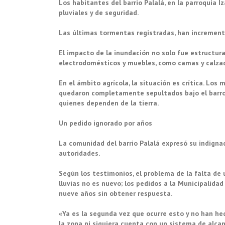
Los habitantes del barrio Palalá, en la parroquia I
pluviales y de seguridad.
Las últimas tormentas registradas, han incrementa
El impacto de la inundación no solo fue estructural
electrodomésticos y muebles, como camas y calzado
En el ámbito agrícola, la situación es crítica. Los 
quedaron completamente sepultados bajo el barro,
quienes dependen de la tierra.
Un pedido ignorado por años
La comunidad del barrio Palalá expresó su indigna
autoridades.
Según los testimonios, el problema de la falta de 
lluvias no es nuevo; los pedidos a la Municipalid
nueve años sin obtener respuesta.
«Ya es la segunda vez que ocurre esto y no han he
la zona ni siquiera cuenta con un sistema de alcan