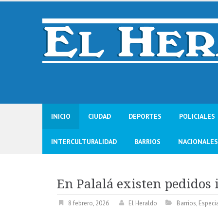
Skip
to
content
INICIO
CIUDAD
DEPORTES
POLICIALES
INTERCULTURALIDAD
BARRIOS
NACIONALES
En Palalá existen pedidos
8 febrero, 2026
El Heraldo
Barrios
,
Especi