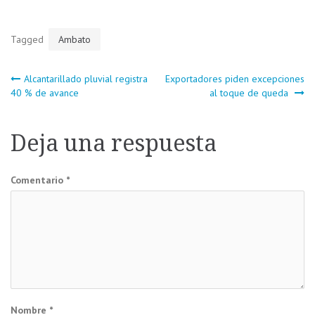
Tagged
Ambato
Navegación
Alcantarillado pluvial registra
Exportadores piden excepciones
40 % de avance
al toque de queda
de
Deja una respuesta
entradas
Comentario
*
Nombre
*