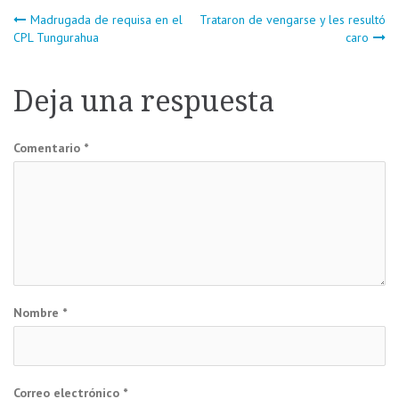
Navegación
Madrugada de requisa en el
Trataron de vengarse y les resultó
CPL Tungurahua
caro
de
Deja una respuesta
entradas
Comentario
*
Nombre
*
Correo electrónico
*