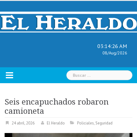
Skip
to
content
03:14:27 AM
08/Aug/2026
Buscar:
Seis encapuchados robaron
camioneta
24 abril, 2026
El Heraldo
Policiales
,
Seguridad