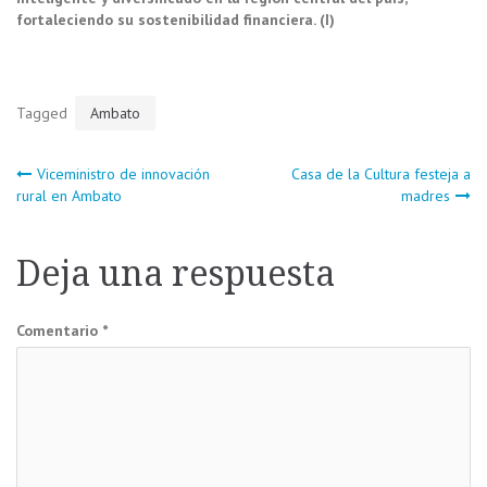
fortaleciendo su sostenibilidad financiera. (I)
Tagged
Ambato
Navegación
Viceministro de innovación
Casa de la Cultura festeja a
rural en Ambato
madres
de
Deja una respuesta
entradas
Comentario
*