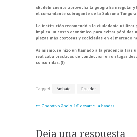
«El delincuente aprovecha la geografía irregular y
el comandante subrogante de la Subzona Tungurah
La institución recomendó a la ciudadanía utilizar 
implica un costo económico, para evitar pérdidas 
piezas más costosas y codiciadas en el mercado n
Asimismo, se hizo un llamado a la prudencia tras 
realizaba prácticas de conducción en un lugar des
concurridas. (I)
Tagged
Ambato
Ecuador
Navegación
Operativo ‘Apolo 16’ desarticula bandas
de
Deja una respuesta