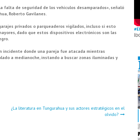
 la falta de seguridad de los vehículos desamparados», señaló
ua, Roberto Gavilanes.
garajes privados o parqueaderos vigilados, incluso si esto
#E
mayores, dado que estos dispositivos electrónicos son las
ÍD
egro.
un incidente donde una pareja fue atacada mientras
olado a medianoche, instando a buscar zonas iluminadas y
¿La literatura en Tungurahua y sus actores estratégicos en el
olvido?