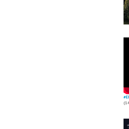
#E
(1