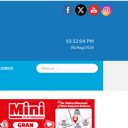
10:32:05 PM
06/Aug/2026
Buscar:
UORIOS