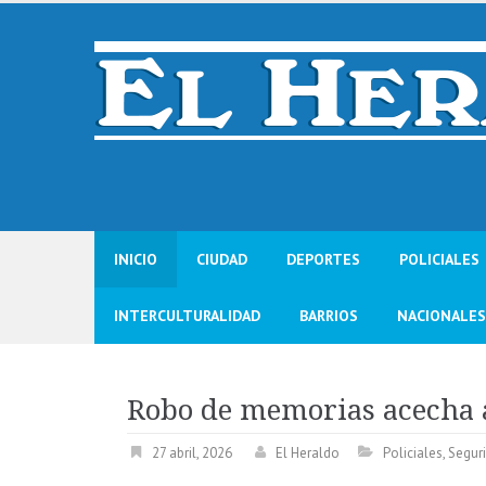
Skip
to
content
INICIO
CIUDAD
DEPORTES
POLICIALES
INTERCULTURALIDAD
BARRIOS
NACIONALES
Robo de memorias acecha 
27 abril, 2026
El Heraldo
Policiales
,
Segur