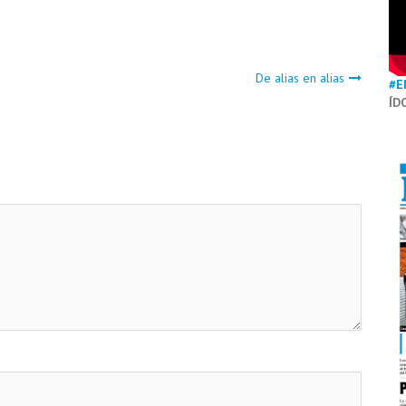
De alias en alias
#E
ÍD