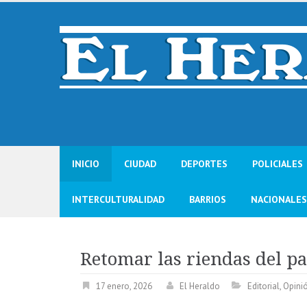
Skip
to
content
INICIO
CIUDAD
DEPORTES
POLICIALES
INTERCULTURALIDAD
BARRIOS
NACIONALES
Retomar las riendas del paí
17 enero, 2026
El Heraldo
Editorial
,
Opini