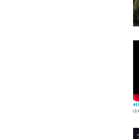
#E
(1