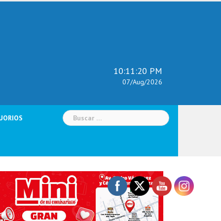
10:11:21 PM
07/Aug/2026
Buscar:
UORIOS