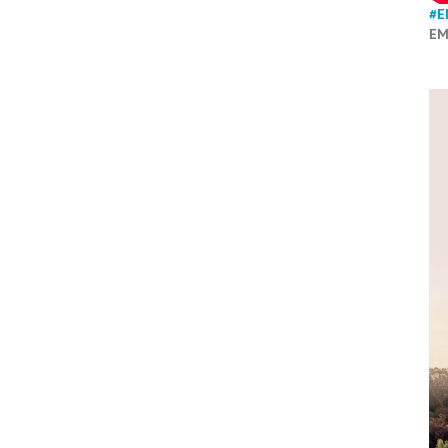
#E
EM