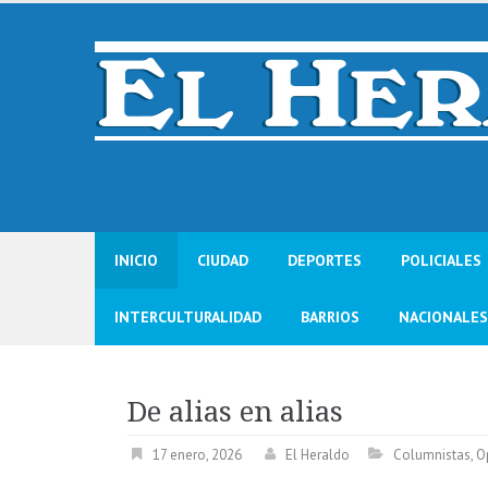
Skip
to
content
INICIO
CIUDAD
DEPORTES
POLICIALES
INTERCULTURALIDAD
BARRIOS
NACIONALES
De alias en alias
17 enero, 2026
El Heraldo
Columnistas
,
O