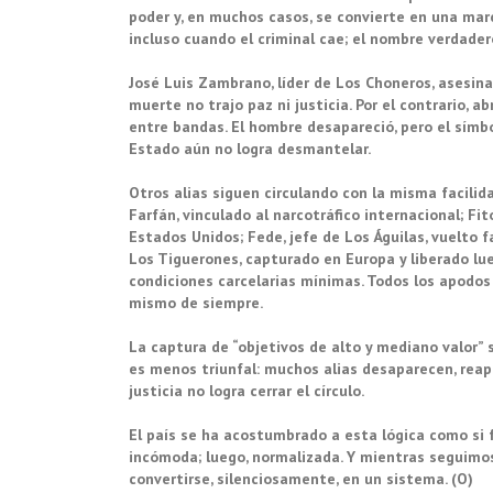
poder y, en muchos casos, se convierte en una marca
incluso cuando el criminal cae; el nombre verdadero
José Luis Zambrano, líder de Los Choneros, asesina
muerte no trajo paz ni justicia. Por el contrario, 
entre bandas. El hombre desapareció, pero el símb
Estado aún no logra desmantelar.
Otros alias siguen circulando con la misma facilida
Farfán, vinculado al narcotráfico internacional; Fi
Estados Unidos; Fede, jefe de Los Águilas, vuelto f
Los Tiguerones, capturado en Europa y liberado lu
condiciones carcelarias mínimas. Todos los apodos 
mismo de siempre.
La captura de “objetivos de alto y mediano valor” s
es menos triunfal: muchos alias desaparecen, reap
justicia no logra cerrar el círculo.
El país se ha acostumbrado a esta lógica como si fu
incómoda; luego, normalizada. Y mientras seguimos 
convertirse, silenciosamente, en un sistema. (O)