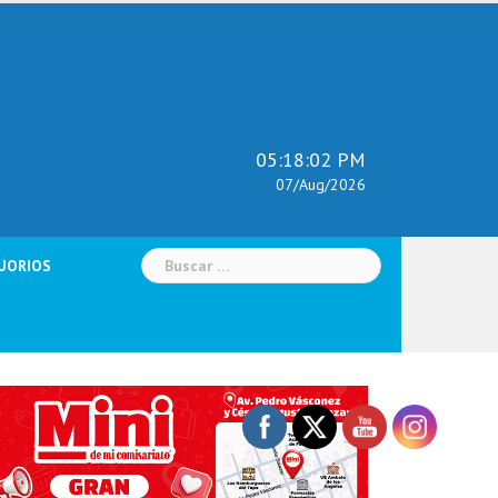
05:18:04 PM
07/Aug/2026
Buscar:
UORIOS