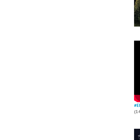
#E
(1