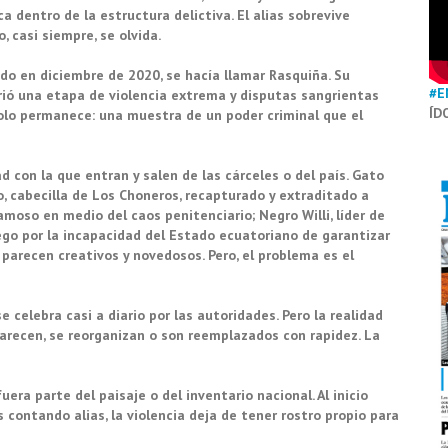
 dentro de la estructura delictiva. El alias sobrevive
, casi siempre, se olvida.
do en diciembre de 2020, se hacía llamar Rasquiña. Su
#E
abrió una etapa de violencia extrema y disputas sangrientas
ÍD
olo permanece: una muestra de un poder criminal que el
d con la que entran y salen de las cárceles o del país. Gato
to, cabecilla de Los Choneros, recapturado y extraditado a
amoso en medio del caos penitenciario; Negro Willi, líder de
ego por la incapacidad del Estado ecuatoriano de garantizar
parecen creativos y novedosos. Pero, el problema es el
e celebra casi a diario por las autoridades. Pero la realidad
arecen, se reorganizan o son reemplazados con rapidez. La
era parte del paisaje o del inventario nacional. Al inicio
contando alias, la violencia deja de tener rostro propio para