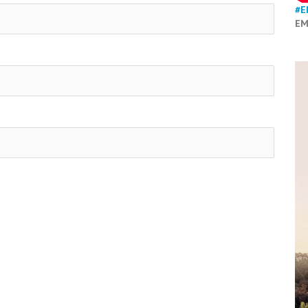
#E
EM