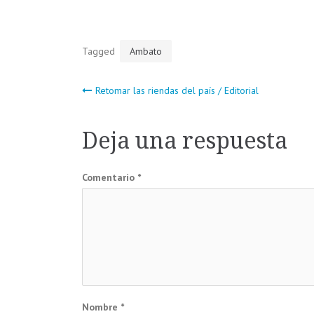
Tagged
Ambato
Navegación
Retomar las riendas del país / Editorial
de
Deja una respuesta
entradas
Comentario
*
Nombre
*