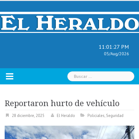
Skip
to
content
11:01:28 PM
05/Aug/2026
Buscar:
Reportaron hurto de vehículo
28 diciembre, 2025
El Heraldo
Policiales
,
Seguridad