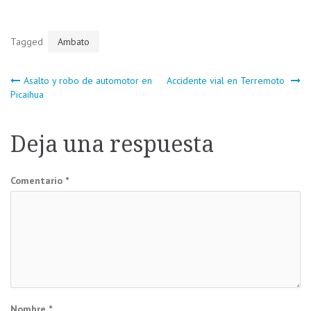
Tagged
Ambato
Navegación
Asalto y robo de automotor en
Accidente vial en Terremoto
Picaihua
de
Deja una respuesta
entradas
Comentario
*
Nombre
*