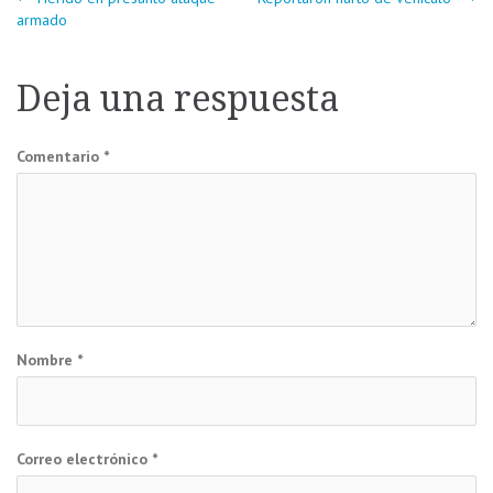
Navegación
armado
de
Deja una respuesta
entradas
Comentario
*
Nombre
*
Correo electrónico
*