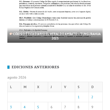
CÓDIGO ÉTICA DIARIO EL HERALDO AMBATO – TUNGURAHUA
2025
EDICIONES ANTERIORES
agosto 2026
L
M
X
J
V
S
D
1
2
3
4
5
6
7
8
9