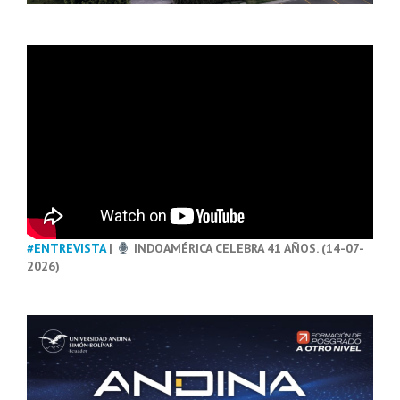
#ENTREVISTA
|
INDOAMÉRICA CELEBRA 41 AÑOS. (14-07-
2026)