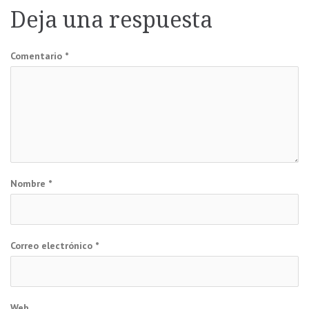
Deja una respuesta
entradas
Comentario
*
Nombre
*
Correo electrónico
*
Web