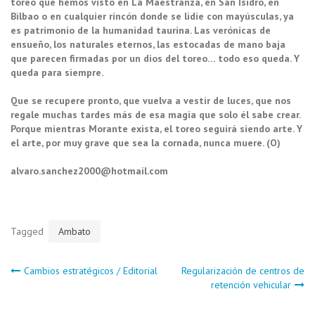
toreo que hemos visto en La Maestranza, en San Isidro, en
Bilbao o en cualquier rincón donde se lidie con mayúsculas, ya
es patrimonio de la humanidad taurina. Las verónicas de
ensueño, los naturales eternos, las estocadas de mano baja
que parecen firmadas por un dios del toreo… todo eso queda. Y
queda para siempre.
Que se recupere pronto, que vuelva a vestir de luces, que nos
regale muchas tardes más de esa magia que solo él sabe crear.
Porque mientras Morante exista, el toreo seguirá siendo arte. Y
el arte, por muy grave que sea la cornada, nunca muere. (O)
alvaro.sanchez2000@hotmail.com
Tagged
Ambato
Navegación
Cambios estratégicos / Editorial
Regularización de centros de
retención vehicular
de