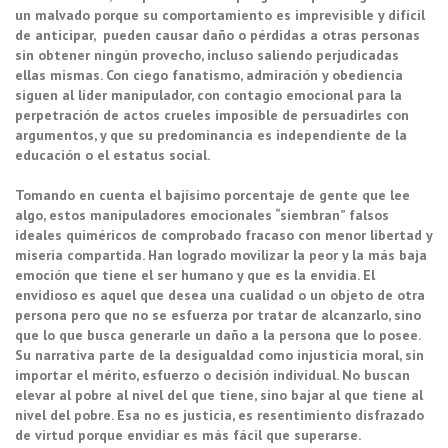
un malvado porque su comportamiento es imprevisible y difícil
de anticipar, pueden causar daño o pérdidas a otras personas
sin obtener ningún provecho, incluso saliendo perjudicadas
ellas mismas. Con ciego fanatismo, admiración y obediencia
siguen al líder manipulador, con contagio emocional para la
perpetración de actos crueles imposible de persuadirles con
argumentos, y que su predominancia es independiente de la
educación o el estatus social.
Tomando en cuenta el bajísimo porcentaje de gente que lee
algo, estos manipuladores emocionales “siembran” falsos
ideales quiméricos de comprobado fracaso con menor libertad y
miseria compartida. Han logrado movilizar la peor y la más baja
emoción que tiene el ser humano y que es la envidia. El
envidioso es aquel que desea una cualidad o un objeto de otra
persona pero que no se esfuerza por tratar de alcanzarlo, sino
que lo que busca generarle un daño a la persona que lo posee.
Su narrativa parte de la desigualdad como injusticia moral, sin
importar el mérito, esfuerzo o decisión individual. No buscan
elevar al pobre al nivel del que tiene, sino bajar al que tiene al
nivel del pobre. Esa no es justicia, es resentimiento disfrazado
de virtud porque envidiar es más fácil que superarse.