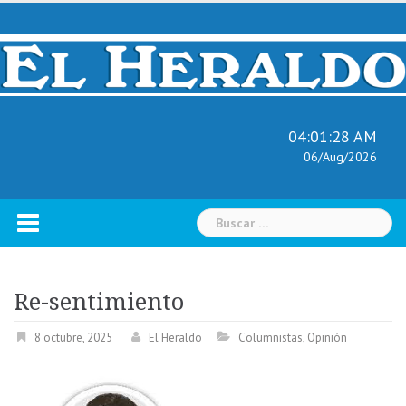
Skip
to
content
04:01:29 AM
06/Aug/2026
Buscar:
Re-sentimiento
8 octubre, 2025
El Heraldo
Columnistas
,
Opinión