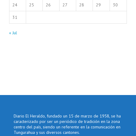
24
25
26
27
28
29
30
31
« Jul
Diario El Heraldo, fundado un 15 de marzo de 1958, se ha
caracterizado por ser un periódico de tradición en la zona
centro del país, siendo un referente en la comunicación en
Tungurahua y sus diversos cantones.