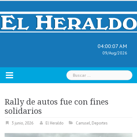
Skip
to
content
04:00:08 AM
09/Aug/2026
Buscar:
Rally de autos fue con fines
solidarios
3 junio, 2026
El Heraldo
Carrusel
,
Deportes