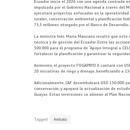
Ecuador inicia el 2026 con una agenda centrada en
impulsada por el Gobierno Nacional a través del Mi
ejecutará proyectos enfocados en la operatividad 
rurales, conservación ambiental y planificación hí
75,5 millones otorgado por el Banco de Desarrollo d
La ministra Inés María Manzano resaltó que este re
técnica y de gestión del Ecuador. Entre las accio
500.000 para el programa de “Apoyo Integral a CELE
fortalecer la planificación y garantizar la segurida
Asimismo, el proyecto FOGAPRYD II contará con USD
20 iniciativas de riego y drenaje, beneficiando a 
Adicionalmente, CAF desembolsará USD 150.000 pa
conservación, y apoyará la actualización de estudi
Guayas. Estas inversiones se alinean al Plan Nacion
Tagged
Ambato