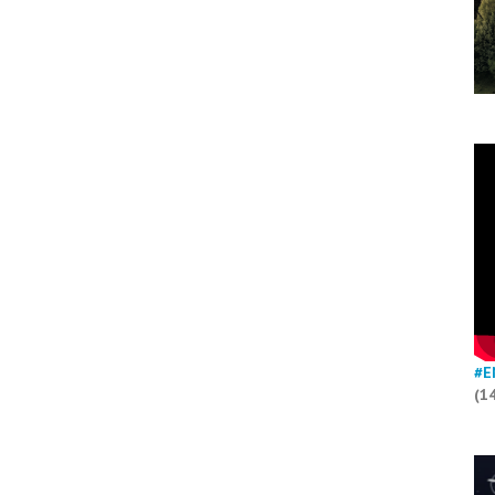
#E
(1