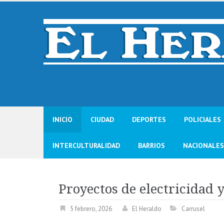
Skip
to
content
INICIO
CIUDAD
DEPORTES
POLICIALES
INTERCULTURALIDAD
BARRIOS
NACIONALES
Proyectos de electricidad 
5 febrero, 2026
El Heraldo
Carrusel