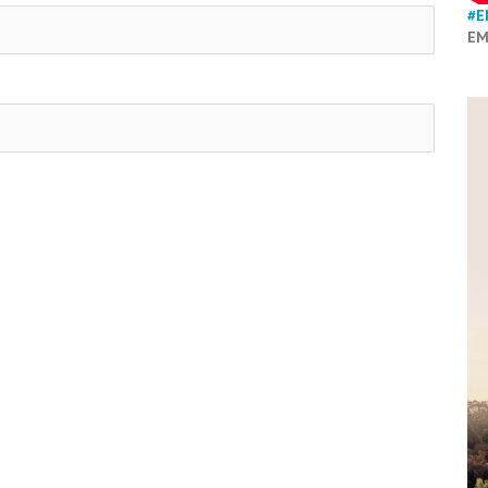
#E
EM