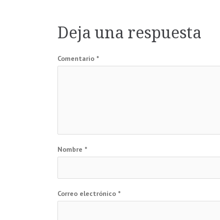
de
Deja una respuesta
entradas
Comentario
*
Nombre
*
Correo electrónico
*