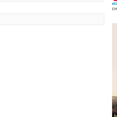
#E
EM