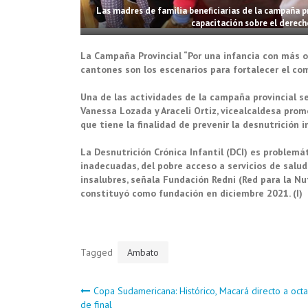
Las madres de familia beneficiarias de la campaña pr
capacitación sobre el derech
La Campaña Provincial “Por una infancia con más 
cantones son los escenarios para fortalecer el co
Una de las actividades de la campaña provincial se
Vanessa Lozada y Araceli Ortiz, vicealcaldesa prom
que tiene la finalidad de prevenir la desnutrición i
La Desnutrición Crónica Infantil (DCI) es problemá
inadecuadas, del pobre acceso a servicios de salud
insalubres, señala Fundación Redni (Red para la Nutr
constituyó como fundación en diciembre 2021. (I)
Tagged
Ambato
Navegación
Copa Sudamericana: Histórico, Macará directo a oct
de final