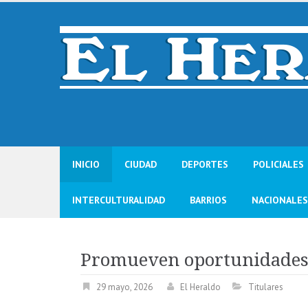
Skip
to
content
INICIO
CIUDAD
DEPORTES
POLICIALES
INTERCULTURALIDAD
BARRIOS
NACIONALES
Promueven oportunidades 
29 mayo, 2026
El Heraldo
Titulares