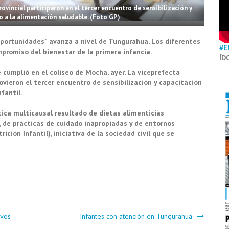
ovincial participaron en el tercer encuentro de sensibilización y
o a la alimentación saludable. (Foto GP)
oportunidades” avanza a nivel de Tungurahua. Los diferentes
#E
mpromiso del bienestar de la primera infancia.
ÍD
 cumplió en el coliseo de Mocha, ayer. La viceprefecta
ovieron el tercer encuentro de sensibilización y capacitación
nfantil.
tica multicausal resultado de dietas alimenticias
, de prácticas de cuidado inapropiadas y de entornos
ición Infantil), iniciativa de la sociedad civil que se
avos
Infantes con atención en Tungurahua