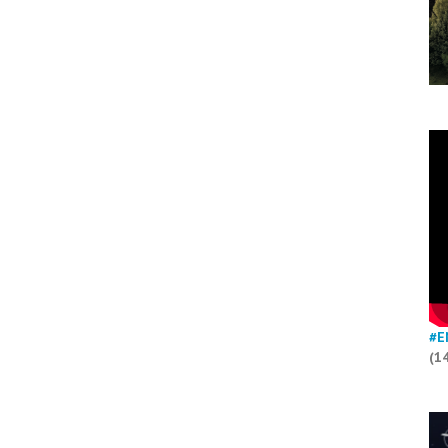
#E
(1