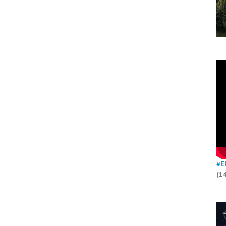
#E
(1