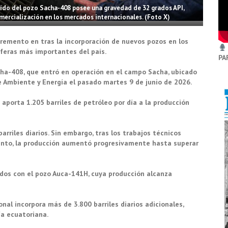
aído del pozo Sacha-408 posee una gravedad de 32 grados API,
omercialización en los mercados internacionales. (Foto X)
cremento en tras la incorporación de nuevos pozos en los
íferas más importantes del país.
PA
cha-408, que entró en operación en el campo Sacha, ubicado
 de Ambiente y Energía el pasado martes 9 de junio de 2026.
aporta 1.205 barriles de petróleo por día a la producción
arriles diarios. Sin embargo, tras los trabajos técnicos
iento, la producción aumentó progresivamente hasta superar
dos con el pozo Auca-141H, cuya producción alcanza
nal incorpora más de 3.800 barriles diarios adicionales,
ía ecuatoriana.