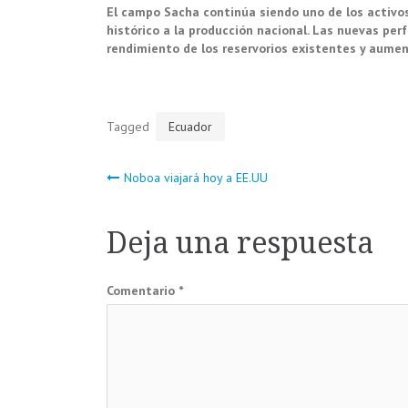
El campo Sacha continúa siendo uno de los activos
histórico a la producción nacional. Las nuevas per
rendimiento de los reservorios existentes y aument
Tagged
Ecuador
Navegación
Noboa viajará hoy a EE.UU
de
Deja una respuesta
entradas
Comentario
*