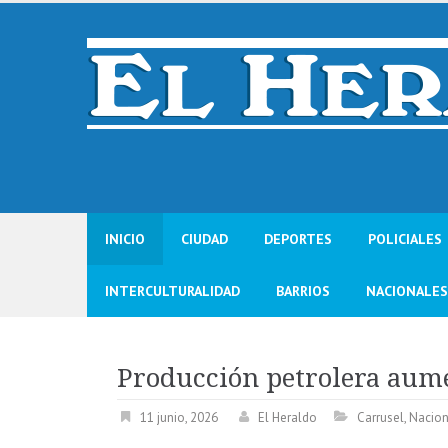
Skip
to
content
INICIO
CIUDAD
DEPORTES
POLICIALES
INTERCULTURALIDAD
BARRIOS
NACIONALES
Producción petrolera aum
11 junio, 2026
El Heraldo
Carrusel
,
Nacion