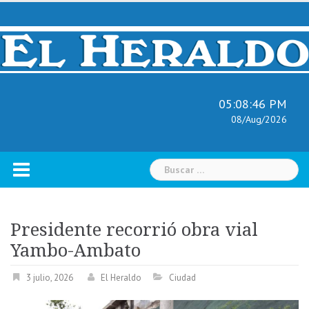
Skip
to
content
05:08:47 PM
08/Aug/2026
Buscar:
Presidente recorrió obra vial
Yambo-Ambato
3 julio, 2026
El Heraldo
Ciudad