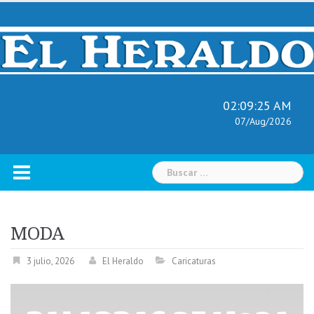
Skip
to
content
02:09:26 AM
07/Aug/2026
Buscar:
MODA
3 julio, 2026
El Heraldo
Caricaturas