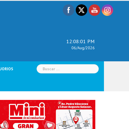
12:08:03 PM
06/Aug/2026
Buscar:
UORIOS