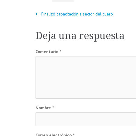
Navegación
Finalizó capacitación a sector del cuero
de
Deja una respuesta
entradas
Comentario
*
Nombre
*
Correo electrónico
*