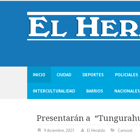
Skip
to
content
INICIO
CIUDAD
DEPORTES
POLICIALES
INTERCULTURALIDAD
BARRIOS
NACIONALES
Presentarán a “Tungurahu
9 diciembre, 2025
El Heraldo
Carrusel