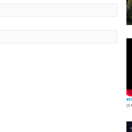
#E
(1