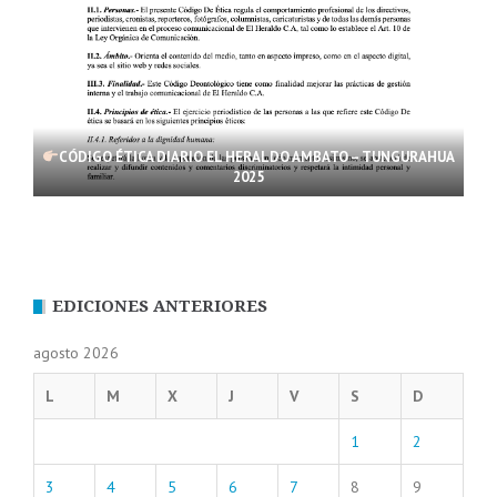
CÓDIGO ÉTICA DIARIO EL HERALDO AMBATO – TUNGURAHUA
2025
EDICIONES ANTERIORES
agosto 2026
L
M
X
J
V
S
D
1
2
3
4
5
6
7
8
9