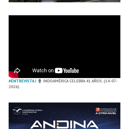
#ENTREVISTA
|
INDOAMÉRICA CELEBRA 41 AÑOS. (14-07-
2026)