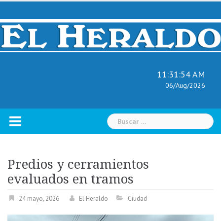
Skip
to
content
11:31:55 AM
06/Aug/2026
Buscar:
Predios y cerramientos
evaluados en tramos
24 mayo, 2026
El Heraldo
Ciudad