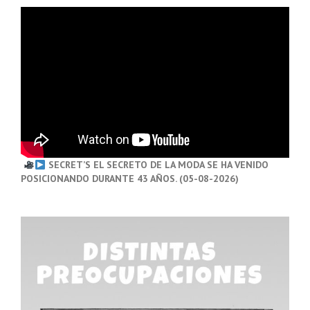
SECRET’S EL SECRETO DE LA MODA SE HA VENIDO
POSICIONANDO DURANTE 43 AÑOS. (05-08-2026)