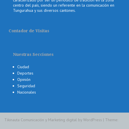
caracterizado por ser un periódico de tradición en la zona
centro del país, siendo un referente en la comunicación en
Tungurahua y sus diversos cantones.
Contador de Visitas
Nuestras Secciones
Ciudad
Deportes
Opinión
Seguridad
Nacionales
Tikinauta Comunicación y Marketing digital by WordPress
|
Theme: