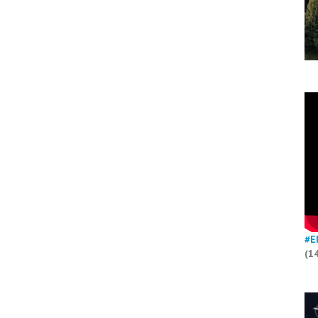
#E
(1