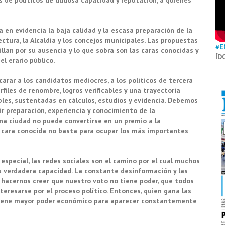
s de políticos de dudosa capacidad y reputación, a quienes
 en evidencia la baja calidad y la escasa preparación de la
ctura, la Alcaldía y los concejos municipales. Las propuestas
#E
llan por su ausencia y lo que sobra son las caras conocidas y
ÍD
el erario público.
ar a los candidatos mediocres, a los políticos de tercera
files de renombre, logros verificables y una trayectoria
bles, sustentadas en cálculos, estudios y evidencia. Debemos
ir preparación, experiencia y conocimiento de la
una ciudad no puede convertirse en un premio a la
a cara conocida no basta para ocupar los más importantes
special, las redes sociales son el camino por el cual muchos
 verdadera capacidad. La constante desinformación y las
a hacernos creer que nuestro voto no tiene poder, que todos
teresarse por el proceso político. Entonces, quien gana las
 tiene mayor poder económico para aparecer constantemente