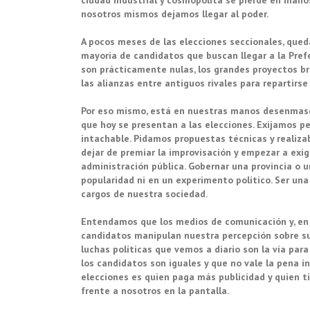
ciudad industrial y cosmopolita se pierde en mano
nosotros mismos dejamos llegar al poder.
A pocos meses de las elecciones seccionales, queda
mayoría de candidatos que buscan llegar a la Prefe
son prácticamente nulas, los grandes proyectos bri
las alianzas entre antiguos rivales para repartirse 
Por eso mismo, está en nuestras manos desenmascar
que hoy se presentan a las elecciones. Exijamos per
intachable. Pidamos propuestas técnicas y realiza
dejar de premiar la improvisación y empezar a exig
administración pública. Gobernar una provincia o 
popularidad ni en un experimento político. Ser un
cargos de nuestra sociedad.
Entendamos que los medios de comunicación y, en e
candidatos manipulan nuestra percepción sobre su
luchas políticas que vemos a diario son la vía par
los candidatos son iguales y que no vale la pena in
elecciones es quien paga más publicidad y quien
frente a nosotros en la pantalla.