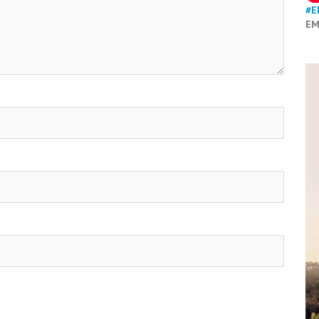
#E
EM