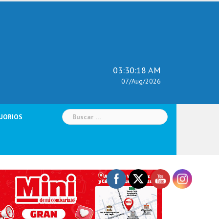
03:30:19 AM
07/Aug/2026
Buscar:
UORIOS