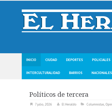
Skip
to
content
INICIO
CIUDAD
DEPORTES
POLICIALES
INTERCULTURALIDAD
BARRIOS
NACIONALES
Políticos de tercera
7 julio, 2026
El Heraldo
Columnistas
,
Opin