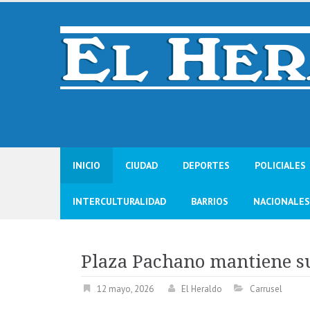
Skip
to
content
INICIO
CIUDAD
DEPORTES
POLICIALES
INTERCULTURALIDAD
BARRIOS
NACIONALES
Plaza Pachano mantiene s
12 mayo, 2026
El Heraldo
Carrusel