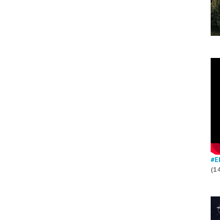
#E
(1