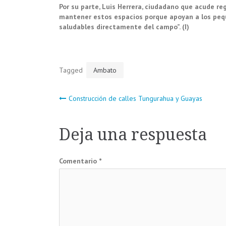
Por su parte, Luis Herrera, ciudadano que acude r
mantener estos espacios porque apoyan a los peq
saludables directamente del campo”. (I)
Tagged
Ambato
Navegación
Construcción de calles Tungurahua y Guayas
de
Deja una respuesta
entradas
Comentario
*