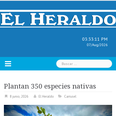
Skip
to
content
03:33:12 PM
07/Aug/2026
Buscar:
Plantan 350 especies nativas
8 junio, 2026
El Heraldo
Carrusel