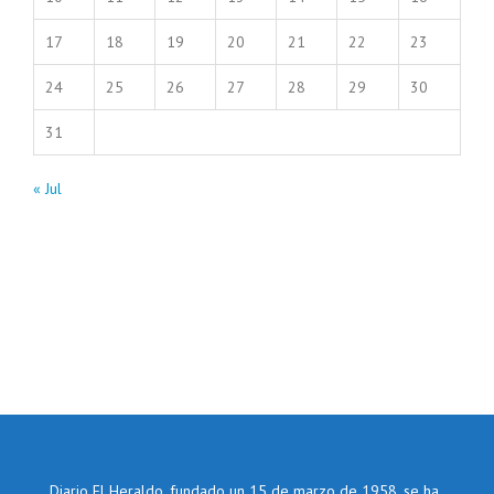
17
18
19
20
21
22
23
24
25
26
27
28
29
30
31
« Jul
Diario El Heraldo, fundado un 15 de marzo de 1958, se ha