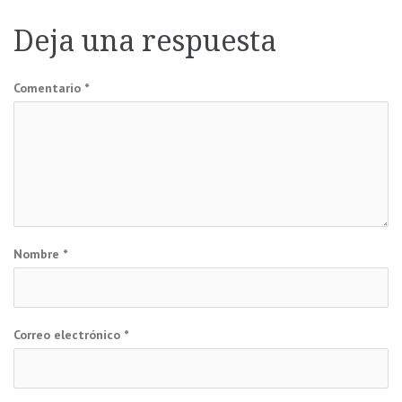
de
Deja una respuesta
entradas
Comentario
*
Nombre
*
Correo electrónico
*