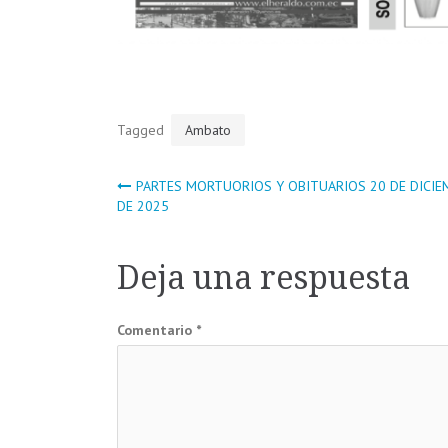
Tagged
Ambato
Navegación
PARTES MORTUORIOS Y OBITUARIOS 20 DE DICIE
DE 2025
de
Deja una respuesta
entradas
Comentario
*