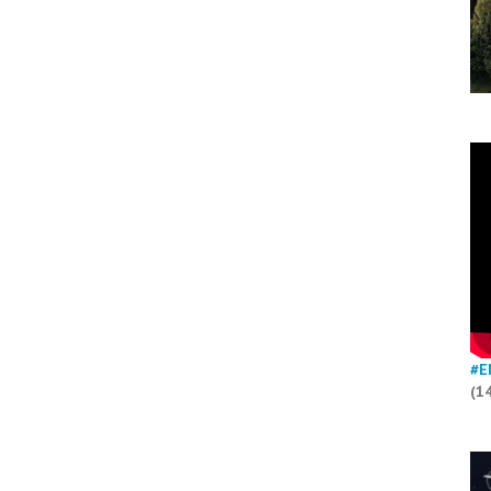
#E
(1