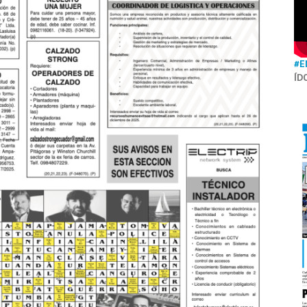
#E
ÍD