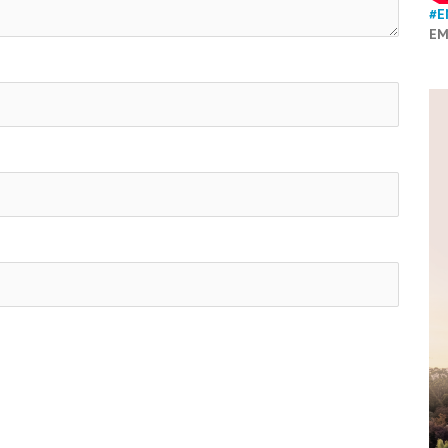
#E
EM