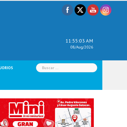
11:55:04 AM
08/Aug/2026
Buscar:
UORIOS