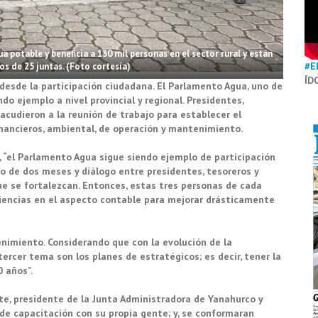
 potable y beneficia a 130 mil personas en el sector rural y están
#E
os de 25 juntas. (Foto cortesía)
ÍD
desde la participación ciudadana. El Parlamento Agua, uno de
do ejemplo a nivel provincial y regional. Presidentes,
acudieron a la reunión de trabajo para establecer el
inancieros, ambiental, de operación y mantenimiento.
al, “el Parlamento Agua sigue siendo ejemplo de participación
o de dos meses y diálogo entre presidentes, tesoreros y
e se fortalezcan. Entonces, estas tres personas de cada
riencias en el aspecto contable para mejorar drásticamente
enimiento. Considerando que con la evolución de la
ercer tema son los planes de estratégicos; es decir, tener la
 años”.
e, presidente de la Junta Administradora de Yanahurco y
e capacitación con su propia gente; y, se conformaran