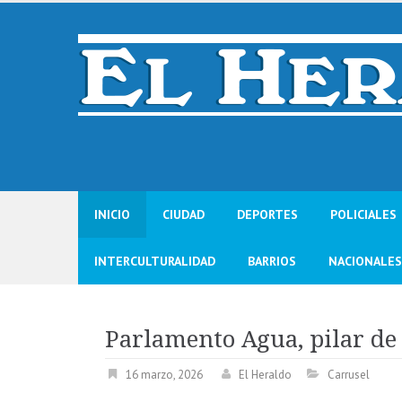
Skip
to
content
INICIO
CIUDAD
DEPORTES
POLICIALES
INTERCULTURALIDAD
BARRIOS
NACIONALES
Parlamento Agua, pilar de
16 marzo, 2026
El Heraldo
Carrusel