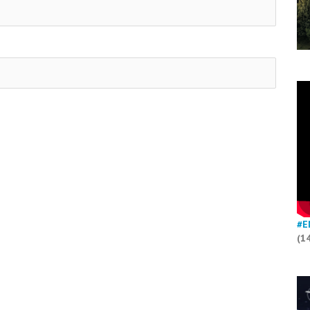
#E
(1