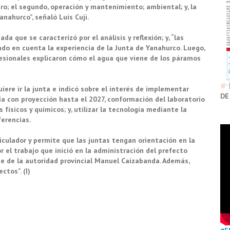
ro; el segundo, operación y mantenimiento; ambiental; y, la
anahurco”, señaló Luis Cuji.
da que se caracterizó por el análisis y reflexión; y, “las
do en cuenta la experiencia de la Junta de Yanahurco. Luego,
esionales explicaron cómo el agua que viene de los páramos
iere ir la junta e indicó sobre el interés de implementar
DE
ía con proyección hasta el 2027, conformación del laboratorio
s físicos y químicos; y, utilizar la tecnología mediante la
ferencias.
iculador y permite que las juntas tengan orientación en la
or el trabajo que inició en la administración del prefecto
te de la autoridad provincial Manuel Caizabanda. Además,
ctos”. (I)