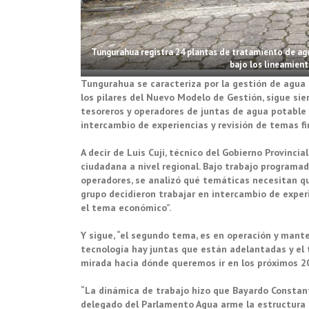
Tungurahua registra 24 plantas de tratamiento de agua
bajo los lineamient
Tungurahua se caracteriza por la gestión de agua 
los pilares del Nuevo Modelo de Gestión, sigue sien
tesoreros y operadores de juntas de agua potable 
intercambio de experiencias y revisión de temas f
A decir de Luis Cuji, técnico del Gobierno Provinci
ciudadana a nivel regional. Bajo trabajo programad
operadores, se analizó qué temáticas necesitan qu
grupo decidieron trabajar en intercambio de expe
el tema económico”.
Y sigue, “el segundo tema, es en operación y mant
tecnología hay juntas que están adelantadas y el t
mirada hacia dónde queremos ir en los próximos 20
“La dinámica de trabajo hizo que Bayardo Constant
delegado del Parlamento Agua arme la estructura d