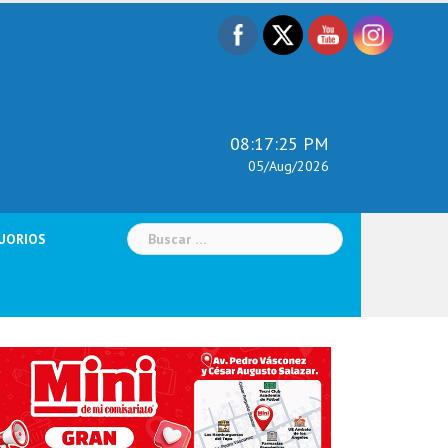
08:17:26 PM
05/Aug/2026
Buscar:
UORIOS