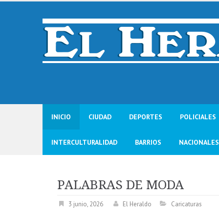
Skip
to
content
INICIO
CIUDAD
DEPORTES
POLICIALES
INTERCULTURALIDAD
BARRIOS
NACIONALES
PALABRAS DE MODA
3 junio, 2026
El Heraldo
Caricaturas