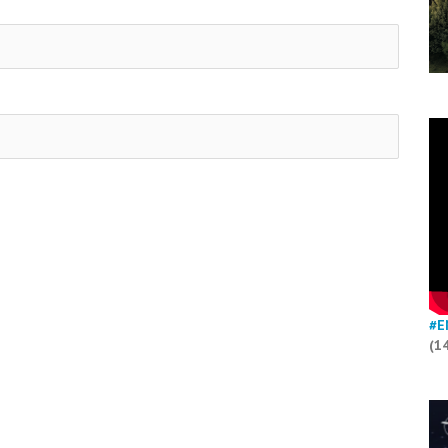
#E
(1