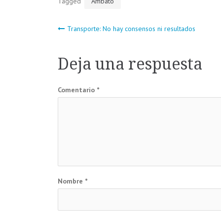
Tagged
Ambato
Navegación
Transporte: No hay consensos ni resultados
de
Deja una respuesta
entradas
Comentario
*
Nombre
*