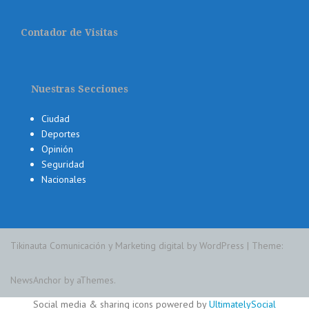
Contador de Visitas
Nuestras Secciones
Ciudad
Deportes
Opinión
Seguridad
Nacionales
Tikinauta Comunicación y Marketing digital by WordPress
|
Theme:
NewsAnchor
by aThemes.
Social media & sharing icons powered by
UltimatelySocial