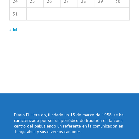
24
25
26
27
28
29
30
31
« Jul
Diario El Heraldo, fundado un 15 de marzo de 1958, se ha
caracterizado por ser un periódico de tradición en la zona
centro del país, siendo un referente en la comunicación en
Tungurahua y sus diversos cantones.