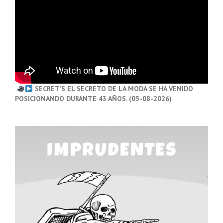
SECRET’S EL SECRETO DE LA MODA SE HA VENIDO
POSICIONANDO DURANTE 43 AÑOS. (05-08-2026)