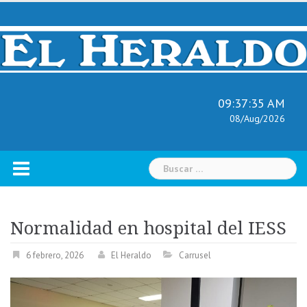
Skip
to
content
09:37:36 AM
08/Aug/2026
Buscar:
Normalidad en hospital del IESS
6 febrero, 2026
El Heraldo
Carrusel