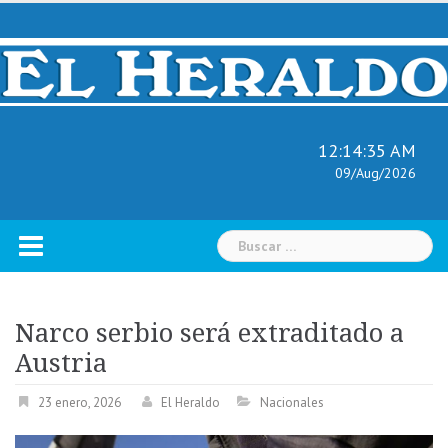
Skip
to
content
12:14:36 AM
09/Aug/2026
Buscar:
Narco serbio será extraditado a
Austria
23 enero, 2026
El Heraldo
Nacionales