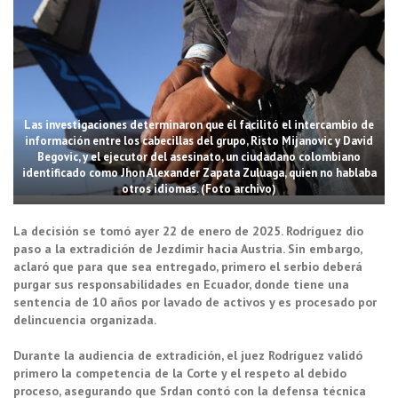
Las investigaciones determinaron que él facilitó el intercambio de
información entre los cabecillas del grupo, Risto Mijanovic y David
Begovic, y el ejecutor del asesinato, un ciudadano colombiano
identificado como Jhon Alexander Zapata Zuluaga, quien no hablaba
otros idiomas. (Foto archivo)
La decisión se tomó ayer 22 de enero de 2025. Rodríguez dio
paso a la extradición de Jezdimir hacia Austria. Sin embargo,
aclaró que para que sea entregado, primero el serbio deberá
purgar sus responsabilidades en Ecuador, donde tiene una
sentencia de 10 años por lavado de activos y es procesado por
delincuencia organizada.
Durante la audiencia de extradición, el juez Rodríguez validó
primero la competencia de la Corte y el respeto al debido
proceso, asegurando que Srdan contó con la defensa técnica