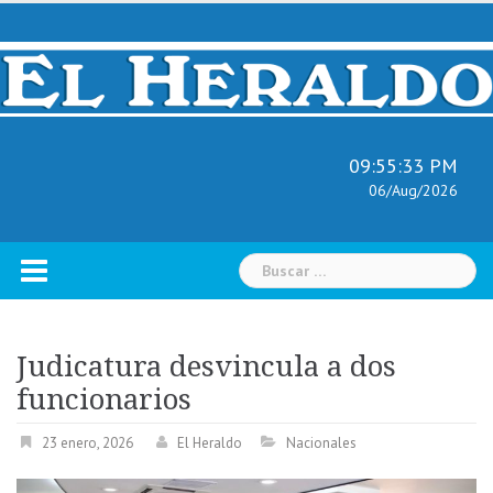
Skip
to
content
09:55:34 PM
06/Aug/2026
Buscar:
Judicatura desvincula a dos
funcionarios
23 enero, 2026
El Heraldo
Nacionales