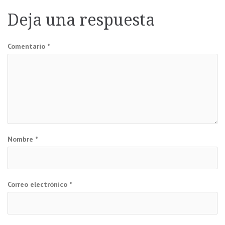
de
Deja una respuesta
entradas
Comentario
*
Nombre
*
Correo electrónico
*