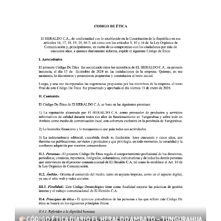
CÓDIGO ÉTICA DIARIO EL HERALDO AMBATO – TUNGURAHUA